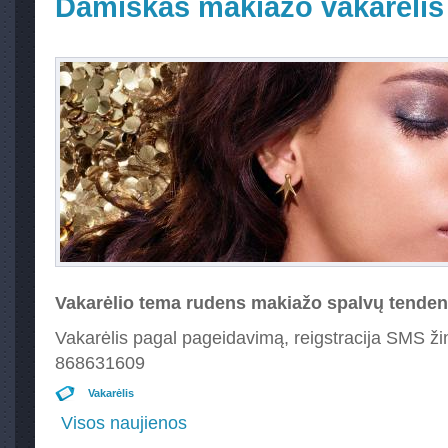
Damiškas makiažo vakarėlis
Vakarėlio tema rudens makiažo spalvų tenden
Vakarėlis pagal pageidavimą, reigstracija SMS ži
868631609
Vakarėlis
Visos naujienos