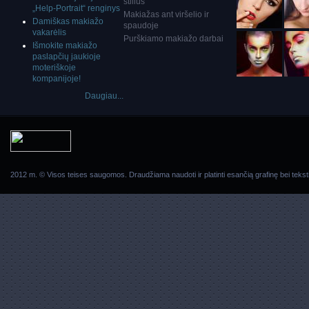
stilius
„Help-Portrait“ renginys
Makiažas ant viršelio ir
Damiškas makiažo
spaudoje
vakarėlis
Purškiamo makiažo darbai
Išmokite makiažo
paslapčių jaukioje
moteriškoje
kompanijoje!
Daugiau...
2012 m. © Visos teises saugomos. Draudžiama naudoti ir platinti esančią grafinę bei teksti