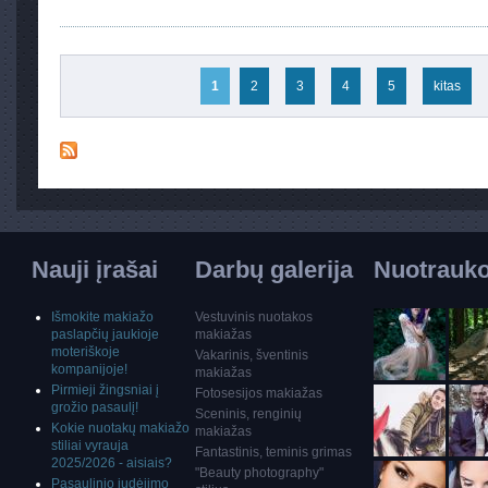
Pages
1
2
3
4
5
kitas
Nauji įrašai
Darbų galerija
Nuotraukos
Išmokite makiažo
Vestuvinis nuotakos
paslapčių jaukioje
makiažas
moteriškoje
Vakarinis, šventinis
kompanijoje!
makiažas
Pirmieji žingsniai į
Fotosesijos makiažas
grožio pasaulį!
Sceninis, renginių
Kokie nuotakų makiažo
makiažas
stiliai vyrauja
Fantastinis, teminis grimas
2025/2026 - aisiais?
"Beauty photography"
Pasaulinio judėjimo