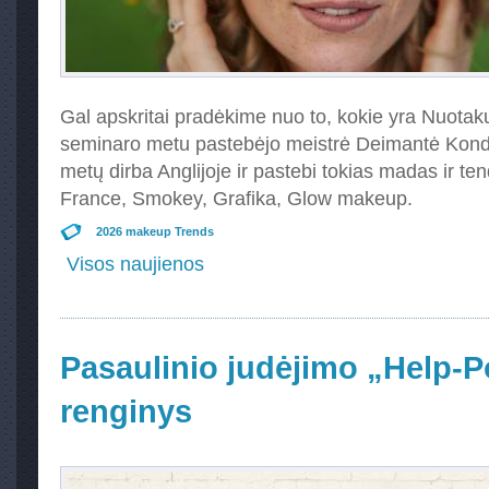
Gal apskritai pradėkime nuo to, kokie yra Nuotakų
seminaro metu pastebėjo meistrė Deimantė Kondr
metų dirba Anglijoje ir pastebi tokias madas ir t
France, Smokey, Grafika, Glow makeup.
2026 makeup Trends
Visos naujienos
Pasaulinio judėjimo „Help-Po
renginys